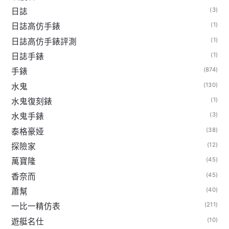
(3)
日誌
(1)
日誌高仿手錶
(1)
日誌高仿手錶評測
(1)
日誌手錶
(874)
手錶
(130)
水鬼
(1)
水鬼復刻錶
(3)
水鬼手錶
(38)
泰格豪娅
(12)
探險家
(45)
萬寶隆
(45)
香奈而
(40)
蕭幫
(211)
一比一精仿表
(10)
遊艇名仕