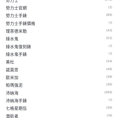
勞力士
(2)
勞力士官網
(89)
勞力士手錶
(1)
勞力士手錶價格
(43)
理茶德米勒
(52)
綠水鬼
(1)
綠水鬼復刻錶
(1)
綠水鬼手錶
(34)
美杜
(49)
諾莫思
(38)
歐米加
(36)
帕瑪強泥
(269)
沛納海
(1)
沛納海手錶
(36)
七格星期伍
(16)
潛航者