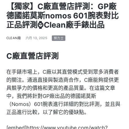
【獨家】C廠直營店評測：GP廠
德國諾莫斯nomos 601腕表對比
正品評測⌚Clean廠手錶出品
CLEAN廠
六月 13, 2025
勞力士
C廠直營店評測
在手錶市場上，C廠以其直營模式受到眾多消費者
的關注。通過直接與製造商合作，C廠能夠提供更
具競爭力的價格和更高的產品質量。在這篇文章
中，我們將針對GP廠出品的德國諾莫斯
（Nomos）601腕表進行詳細的對比評測，並且與
正品進行比較，以了解它的優缺點。
[embed]https://www.youtube.com/watch?