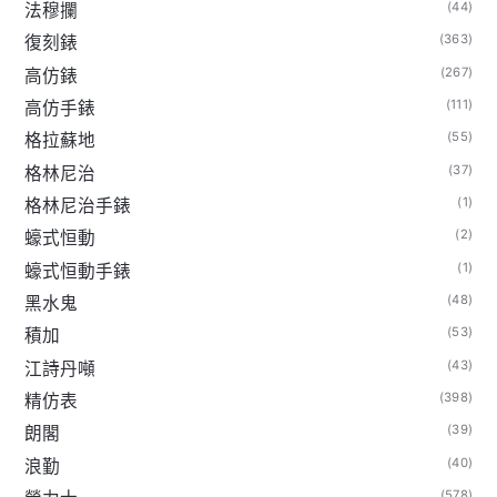
(44)
法穆攔
(363)
復刻錶
(267)
高仿錶
(111)
高仿手錶
(55)
格拉蘇地
(37)
格林尼治
(1)
格林尼治手錶
(2)
蠔式恒動
(1)
蠔式恒動手錶
(48)
黑水鬼
(53)
積加
(43)
江詩丹噸
(398)
精仿表
(39)
朗閣
(40)
浪勤
(578)