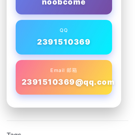
noobcome
QQ
2391510369
Email 邮箱
2391510369@qq.com
Tags