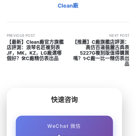
Clean廠
PREVIOUS POST
NEXT POST
【最新】Clean廠官方旗艦
【推薦】C廠旗艦店評測：
店評測：浪琴名匠複刻表
高仿百達翡麗古典表
JF，MK，KZ，LG廠選哪
5227G複刻版值得購買
個好？🛠C廠精仿表出品
嗎？✨C廠一比一精仿表出
品
快速咨询
WeChat 微信