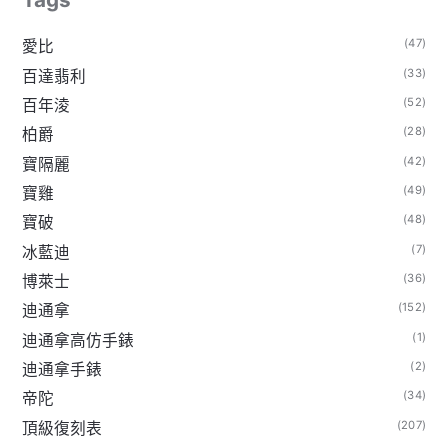
(47)
愛比
(33)
百達翡利
(52)
百年淩
(28)
柏爵
(42)
寶隔麗
(49)
寶雞
(48)
寶破
(7)
冰藍迪
(36)
博萊士
(152)
迪通拿
(1)
迪通拿高仿手錶
(2)
迪通拿手錶
(34)
帝陀
(207)
頂級復刻表