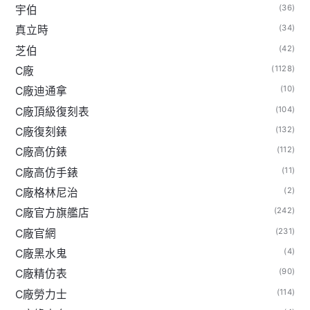
(36)
宇伯
(34)
真立時
(42)
芝伯
(1128)
C廠
(10)
C廠迪通拿
(104)
C廠頂級復刻表
(132)
C廠復刻錶
(112)
C廠高仿錶
(11)
C廠高仿手錶
(2)
C廠格林尼治
(242)
C廠官方旗艦店
(231)
C廠官網
(4)
C廠黑水鬼
(90)
C廠精仿表
(114)
C廠勞力士