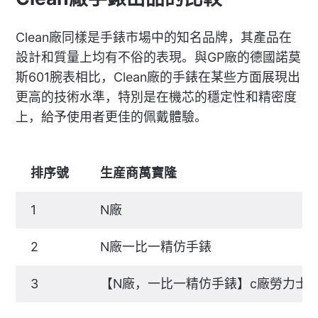
Clean廠同樣是手錶市場中的知名品牌，其產品在
設計和質量上均有不俗的表現。與GP廠的德國諾莫
斯601腕表相比，Clean廠的手錶在某些方面展現出
更高的技術水準，特別是在機芯的穩定性和精密度
上，給予使用者更佳的佩戴體驗。
排序號
生産商萬寶隆
1
N廠
2
N廠一比一精仿手錶
3
【N廠，一比一精仿手錶】c廠勞力士國