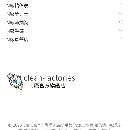
(1)
N廠精仿表
(12)
N廠勞力士
(2)
N廠沛納海
(12)
N廠手錶
(1)
N廠直營店
© 2025 C廠,C廠官方旗艦店,高仿手錶,仿錶,復刻錶,精仿錶,頂級復刻