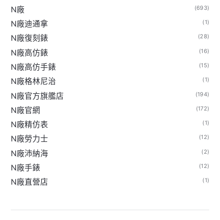
(693)
N廠
(1)
N廠迪通拿
(28)
N廠復刻錶
(16)
N廠高仿錶
(15)
N廠高仿手錶
(1)
N廠格林尼治
(194)
N廠官方旗艦店
(172)
N廠官網
(1)
N廠精仿表
(12)
N廠勞力士
(2)
N廠沛納海
(12)
N廠手錶
(1)
N廠直營店