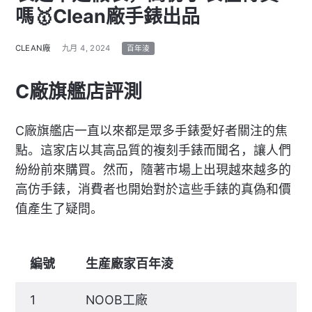
嗎🥇Clean廠手錶出品
CLEAN廠
九月 4, 2024
百年淩
C廠旗艦店評測
C廠旗艦店一直以來都是眾多手錶愛好者關注的焦
點。這家店以其高品質的複刻手錶而聞名，讓人們
紛紛前來購買。然而，隨著市場上出現越來越多的
高仿手錶，消費者也開始對於這些手錶的真偽和價
值產生了疑問。
編號
生産廠家百年淩
1
NOOB工廠