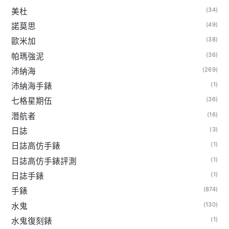
(34)
美杜
(49)
諾莫思
(38)
歐米加
(36)
帕瑪強泥
(269)
沛納海
(1)
沛納海手錶
(36)
七格星期伍
(16)
潛航者
(3)
日誌
(1)
日誌高仿手錶
(1)
日誌高仿手錶評測
(1)
日誌手錶
(874)
手錶
(130)
水鬼
(1)
水鬼復刻錶