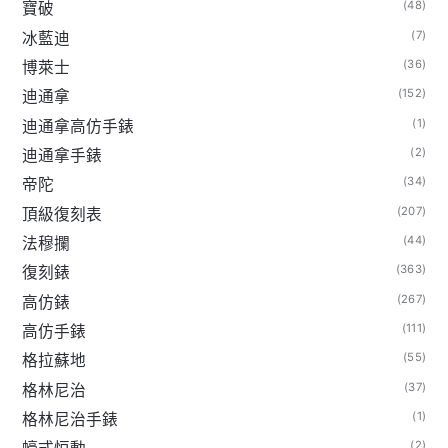
(48)
寶破
(7)
冰藍迪
(36)
博萊士
(152)
迪通拿
(1)
迪通拿高仿手錶
(2)
迪通拿手錶
(34)
帝陀
(207)
頂級復刻表
(44)
法穆攔
(363)
復刻錶
(267)
高仿錶
(111)
高仿手錶
(55)
格拉蘇地
(37)
格林尼治
(1)
格林尼治手錶
(2)