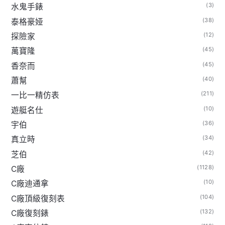
(3)
水鬼手錶
(38)
泰格豪娅
(12)
探險家
(45)
萬寶隆
(45)
香奈而
(40)
蕭幫
(211)
一比一精仿表
(10)
遊艇名仕
(36)
宇伯
(34)
真立時
(42)
芝伯
(1128)
C廠
(10)
C廠迪通拿
(104)
C廠頂級復刻表
(132)
C廠復刻錶