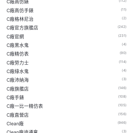
(112)
C廠高仿錶
(11)
C廠高仿手錶
(2)
C廠格林尼治
(242)
C廠官方旗艦店
(231)
C廠官網
(4)
C廠黑水鬼
(90)
C廠精仿表
(114)
C廠勞力士
(4)
C廠綠水鬼
(3)
C廠沛納海
(146)
C廠旗艦店
(108)
C廠手錶
(105)
C廠一比一精仿表
(156)
C廠直營店
(946)
Clean廠
(3)
Clean廠迪通拿