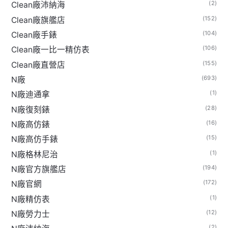
(2)
Clean廠沛納海
(152)
Clean廠旗艦店
(104)
Clean廠手錶
(106)
Clean廠一比一精仿表
(155)
Clean廠直營店
(693)
N廠
(1)
N廠迪通拿
(28)
N廠復刻錶
(16)
N廠高仿錶
(15)
N廠高仿手錶
(1)
N廠格林尼治
(194)
N廠官方旗艦店
(172)
N廠官網
(1)
N廠精仿表
(12)
N廠勞力士
(2)