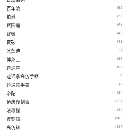
(52)
百年淩
(28)
柏爵
(42)
寶隔麗
(49)
寶雞
(48)
寶破
(7)
冰藍迪
(36)
博萊士
(152)
迪通拿
(1)
迪通拿高仿手錶
(2)
迪通拿手錶
(34)
帝陀
(207)
頂級復刻表
(44)
法穆攔
(363)
復刻錶
(267)
高仿錶