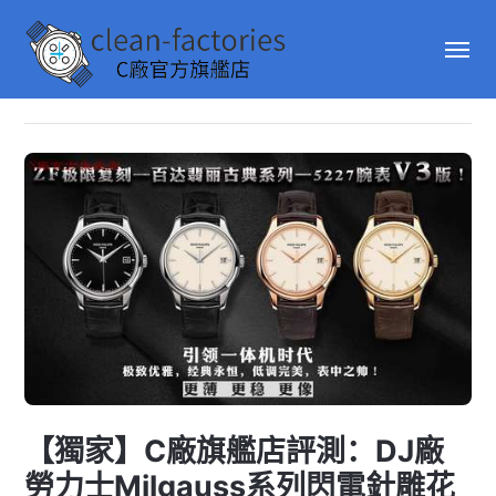
【獨家】C廠旗艦店評測：DJ廠
勞力士Milgauss系列閃電針雕花