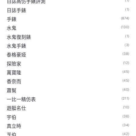
(1)
日誌高仿手錶評測
(1)
日誌手錶
(874)
手錶
(130)
水鬼
(1)
水鬼復刻錶
(3)
水鬼手錶
(38)
泰格豪娅
(12)
探險家
(45)
萬寶隆
(45)
香奈而
(40)
蕭幫
(211)
一比一精仿表
(10)
遊艇名仕
(36)
宇伯
(34)
真立時
(42)
芝伯