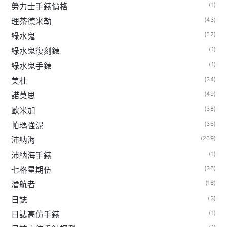
(1)
勞力士手錶價格
(43)
理茶德米勒
(52)
綠水鬼
(1)
綠水鬼復刻錶
(1)
綠水鬼手錶
(34)
美杜
(49)
諾莫思
(38)
歐米加
(36)
帕瑪強泥
(269)
沛納海
(1)
沛納海手錶
(36)
七格星期伍
(16)
潛航者
(3)
日誌
(1)
日誌高仿手錶