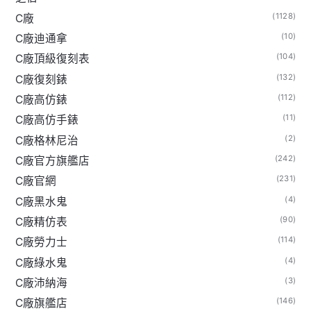
(1128)
C廠
(10)
C廠迪通拿
(104)
C廠頂級復刻表
(132)
C廠復刻錶
(112)
C廠高仿錶
(11)
C廠高仿手錶
(2)
C廠格林尼治
(242)
C廠官方旗艦店
(231)
C廠官網
(4)
C廠黑水鬼
(90)
C廠精仿表
(114)
C廠勞力士
(4)
C廠綠水鬼
(3)
C廠沛納海
(146)
C廠旗艦店