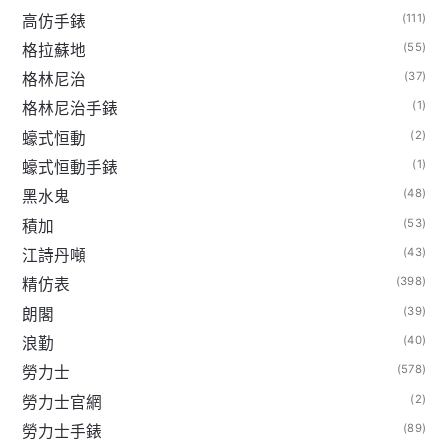
(111)
高仿手錶
(55)
格拉蘇地
(37)
格林尼治
(1)
格林尼治手錶
(2)
蠔式恒動
(1)
蠔式恒動手錶
(48)
黑水鬼
(53)
積加
(43)
江詩丹噸
(398)
精仿表
(39)
朗閣
(40)
浪勤
(578)
勞力士
(2)
勞力士官網
(89)
勞力士手錶