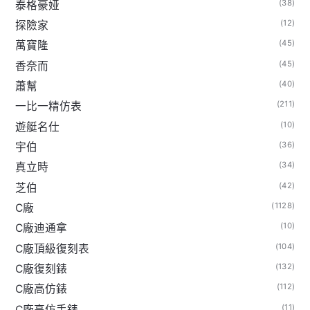
(38)
泰格豪娅
(12)
探險家
(45)
萬寶隆
(45)
香奈而
(40)
蕭幫
(211)
一比一精仿表
(10)
遊艇名仕
(36)
宇伯
(34)
真立時
(42)
芝伯
(1128)
C廠
(10)
C廠迪通拿
(104)
C廠頂級復刻表
(132)
C廠復刻錶
(112)
C廠高仿錶
(11)
C廠高仿手錶