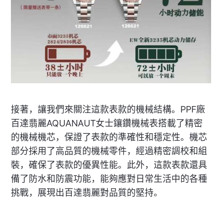
接著，讓我們來關注這款表款的機械結構。PPF廠
百達翡麗AQUANAUT女士鑲鑽機械表搭載了精密
的機械機芯，保證了表款的準確性和穩定性。機芯
部分採用了高品質的機械零件，經過精密調校和組
裝，確保了表款的優異性能。此外，這款表款還具
備了防水和防震功能，能夠應對日常生活中的各種
挑戰，展現出百達翡麗對品質的堅持。