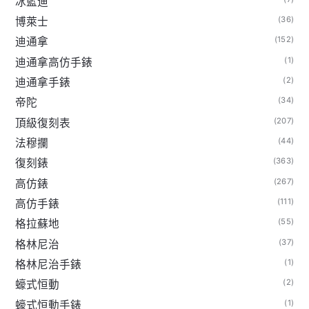
冰藍迪
(36)
博萊士
(152)
迪通拿
(1)
迪通拿高仿手錶
(2)
迪通拿手錶
(34)
帝陀
(207)
頂級復刻表
(44)
法穆攔
(363)
復刻錶
(267)
高仿錶
(111)
高仿手錶
(55)
格拉蘇地
(37)
格林尼治
(1)
格林尼治手錶
(2)
蠔式恒動
(1)
蠔式恒動手錶