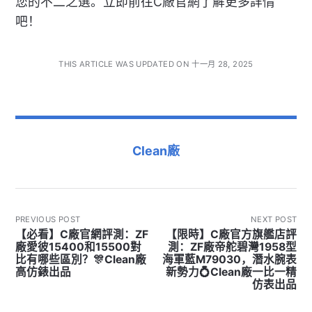
您的不二之選。立即前往C廠官網了解更多詳情
吧！
THIS ARTICLE WAS UPDATED ON 十一月 28, 2025
Clean廠
PREVIOUS POST
NEXT POST
【必看】C廠官網評測：ZF
【限時】C廠官方旗艦店評
廠愛彼15400和15500對
測：ZF廠帝舵碧灣1958型
比有哪些區別？🎊Clean廠
海軍藍M79030，潛水腕表
高仿錶出品
新勢力💍Clean廠一比一精
仿表出品