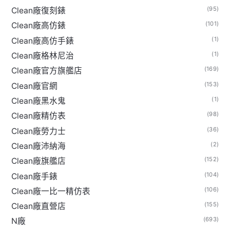
(95)
Clean廠復刻錶
(101)
Clean廠高仿錶
(1)
Clean廠高仿手錶
(1)
Clean廠格林尼治
(169)
Clean廠官方旗艦店
(153)
Clean廠官網
(1)
Clean廠黑水鬼
(98)
Clean廠精仿表
(36)
Clean廠勞力士
(2)
Clean廠沛納海
(152)
Clean廠旗艦店
(104)
Clean廠手錶
(106)
Clean廠一比一精仿表
(155)
Clean廠直營店
(693)
N廠