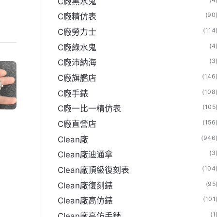
C廠黑水鬼
(90
C廠精仿表
(114
C廠勞力士
(4
C廠綠水鬼
(3
C廠沛納海
(146
C廠旗艦店
(108
C廠手錶
(105
C廠一比一精仿表
(156
C廠直營店
(946
Clean廠
(3
Clean廠迪通拿
(104
Clean廠頂級復刻表
(95
Clean廠復刻錶
(101
Clean廠高仿錶
(1
Clean廠高仿手錶