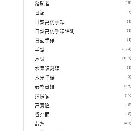
(16
潛航者
(3
日誌
(1
日誌高仿手錶
(1
日誌高仿手錶評測
(1
日誌手錶
(874
手錶
(130
水鬼
(1
水鬼復刻錶
(3
水鬼手錶
(38
泰格豪娅
(12
探險家
(45
萬寶隆
(45
香奈而
(40
蕭幫