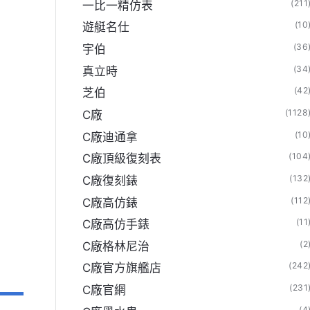
(211
一比一精仿表
N廠官網】
(10
遊艇名仕
(36
宇伯
(34
真立時
(42
芝伯
(1128
C廠
(10
C廠迪通拿
(104
C廠頂級復刻表
(132
C廠復刻錶
(112
C廠高仿錶
(11
C廠高仿手錶
(2
C廠格林尼治
(242
C廠官方旗艦店
(231
C廠官網
(4