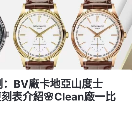
測：BV廠卡地亞山度士
刻表介紹🌸Clean廠一比