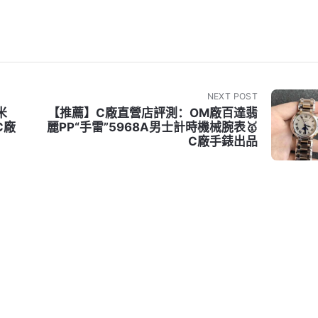
NEXT POST
米
【推薦】C廠直營店評測：OM廠百達翡
C廠
麗PP“手雷”5968A男士計時機械腕表🥇
C廠手錶出品