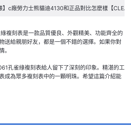
錶】c廠勞力士熊貓迪4130和正品對比怎麽樣【CLEA
孔雀綠複刻表是一款品質優良、外觀精美、功能齊全的
物送給親朋好友，都是一個不錯的選擇。如果你對
情。
0061孔雀綠複刻表給人留下了深刻的印象。精湛的工
表成為眾多複刻表中的一顆明珠。希望這篇介紹能