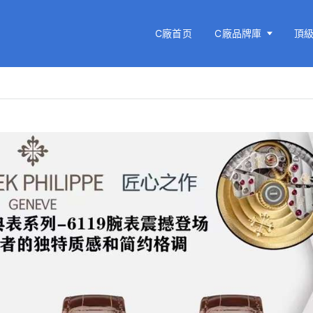
C廠首页
C廠品牌庫
頂