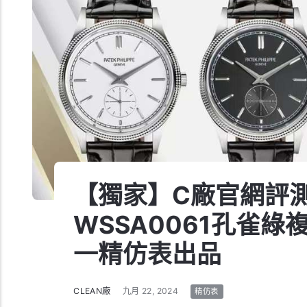
【獨家】C廠官網評
WSSA0061孔雀綠複
一精仿表出品
CLEAN廠
九月 22, 2024
精仿表