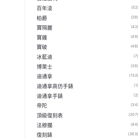
(52
百年淩
(28
柏爵
(42
寶隔麗
(49
寶雞
(48
寶破
(7
冰藍迪
(36
博萊士
(152
迪通拿
(1
迪通拿高仿手錶
(2
迪通拿手錶
(34
帝陀
(207
頂級復刻表
(44
法穆攔
(363
復刻錶