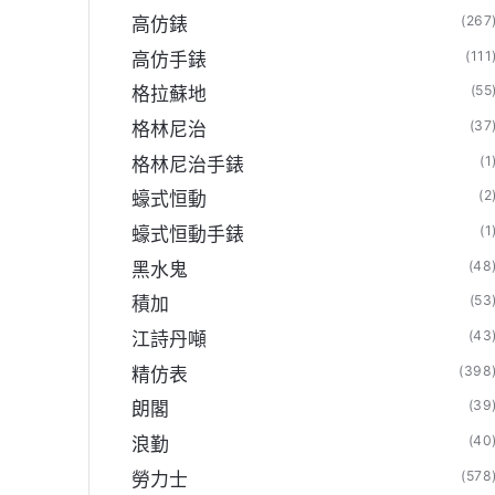
(267
高仿錶
(111
高仿手錶
(55
格拉蘇地
(37
格林尼治
(1
格林尼治手錶
(2
蠔式恒動
(1
蠔式恒動手錶
(48
黑水鬼
(53
積加
(43
江詩丹噸
(398
精仿表
(39
朗閣
(40
浪勤
(578
勞力士