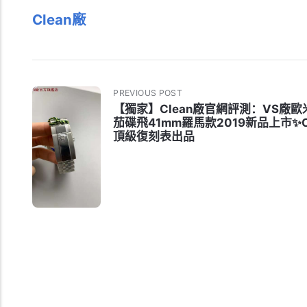
Clean廠
PREVIOUS POST
【獨家】Clean廠官網評測：VS廠歐
茄碟飛41mm羅馬款2019新品上市✨
頂級復刻表出品