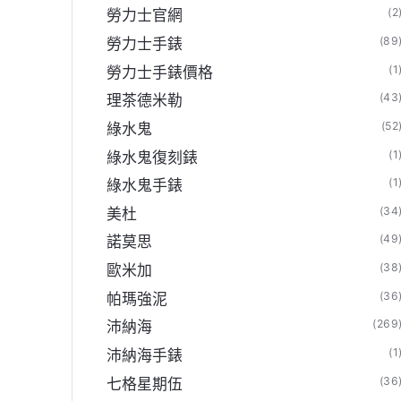
(2
勞力士官網
(89
勞力士手錶
(1
勞力士手錶價格
(43
理茶德米勒
(52
綠水鬼
(1
綠水鬼復刻錶
(1
綠水鬼手錶
(34
美杜
(49
諾莫思
(38
歐米加
(36
帕瑪強泥
(269
沛納海
(1
沛納海手錶
(36
七格星期伍