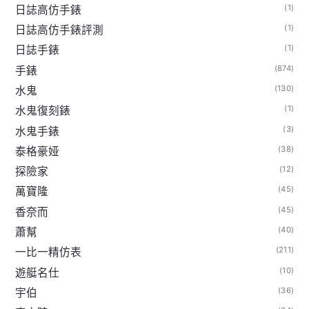
(1)
日誌高仿手錶
(1)
日誌高仿手錶評測
(1)
日誌手錶
(874)
手錶
(130)
水鬼
(1)
水鬼復刻錶
(3)
水鬼手錶
(38)
泰格豪娅
(12)
探險家
(45)
萬寶隆
(45)
香奈而
(40)
蕭幫
(211)
一比一精仿表
(10)
遊艇名仕
(36)
宇伯