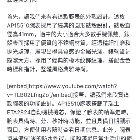
首先，讓我們來看看這款腕表的外觀設計。這枚
AP15510腕表採用了經典的圓形錶殼設計，錶殼直
徑為41mm，適中的大小適合大多數手腕佩戴。錶
殼表面採用了優質的不銹鋼材質，經過精細打磨和
拋光處理，展現出極具質感的金屬光澤。錶盤設計
簡潔大方，採用了經典的橡木紋飾紋理，搭配金色
時標和指針，整體風格典雅時尚。
[embed]https://www.youtube.com/watch?
v=TLB02LfnqZo[/embed]接著，讓我們來欣賞這
款腕表的功能設計。AP15510腕表搭載了瑞士
ETA2824自動機械機芯，保證了腕表的精準走時。
腕表具備時、分、秒計時功能，並且具備日期顯示
窗口，方便使用者隨時查看日期信息。此外，腕表
還具備50米的防水性能，能夠滿足日常生活中的使