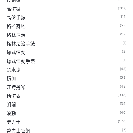
復刻錶
(267)
高仿錶
(111)
高仿手錶
(55)
格拉蘇地
(37)
格林尼治
(1)
格林尼治手錶
(2)
蠔式恒動
(1)
蠔式恒動手錶
(48)
黑水鬼
(53)
積加
(43)
江詩丹噸
(398)
精仿表
(39)
朗閣
(40)
浪勤
(578)
勞力士
(2)
勞力士官網