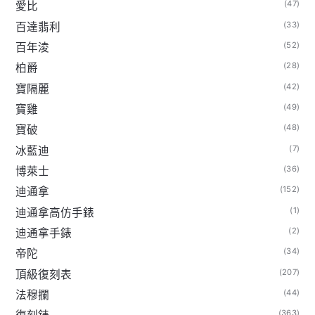
(47)
愛比
(33)
百達翡利
(52)
百年淩
(28)
柏爵
(42)
寶隔麗
(49)
寶雞
(48)
寶破
(7)
冰藍迪
(36)
博萊士
(152)
迪通拿
(1)
迪通拿高仿手錶
(2)
迪通拿手錶
(34)
帝陀
(207)
頂級復刻表
(44)
法穆攔
(363)