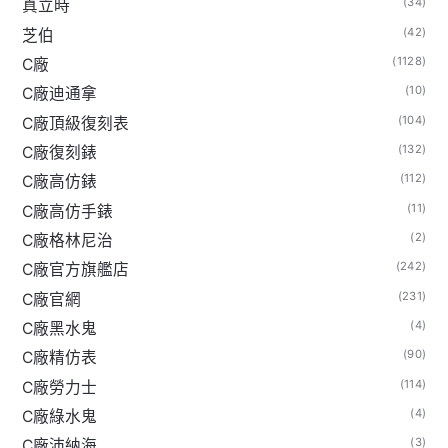
(34)
真立時
(42)
芝伯
(1128)
C廠
(10)
C廠迪通拿
(104)
C廠頂級復刻表
(132)
C廠復刻錶
(112)
C廠高仿錶
(11)
C廠高仿手錶
(2)
C廠格林尼治
(242)
C廠官方旗艦店
(231)
C廠官網
(4)
C廠黑水鬼
(90)
C廠精仿表
(114)
C廠勞力士
(4)
C廠綠水鬼
(3)
C廠沛納海