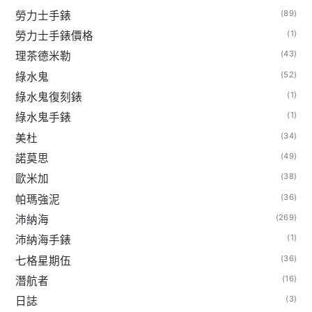
(89)
勞力士手錶
(1)
勞力士手錶價格
(43)
理茶德米勒
(52)
綠水鬼
(1)
綠水鬼復刻錶
(1)
綠水鬼手錶
(34)
美杜
(49)
諾莫思
(38)
歐米加
(36)
帕瑪強泥
(269)
沛納海
(1)
沛納海手錶
(36)
七格星期伍
(16)
潛航者
(3)
日誌