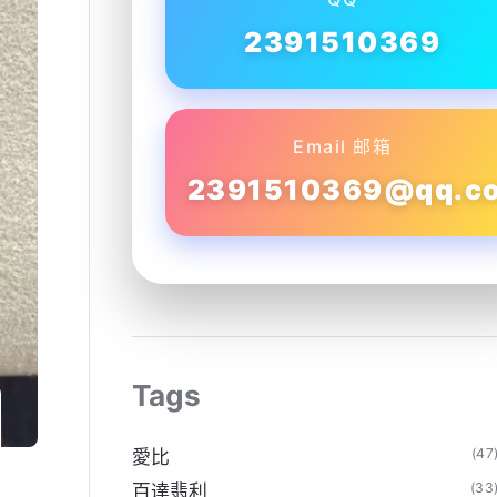
2391510369
Email 邮箱
2391510369@qq.c
Tags
(47
愛比
(33
百達翡利