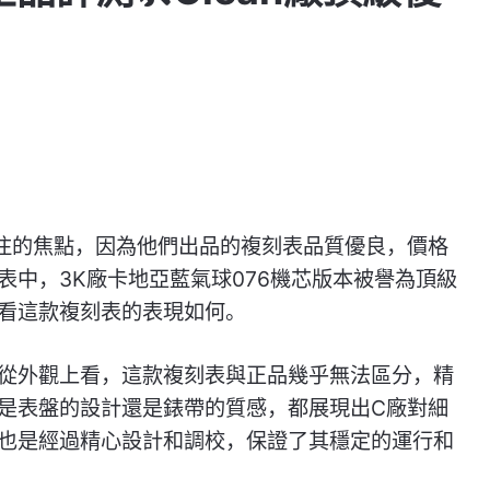
注的焦點，因為他們出品的複刻表品質優良，價格
中，3K廠卡地亞藍氣球076機芯版本被譽為頂級
看這款複刻表的表現如何。
從外觀上看，這款複刻表與正品幾乎無法區分，精
是表盤的設計還是錶帶的質感，都展現出C廠對細
也是經過精心設計和調校，保證了其穩定的運行和