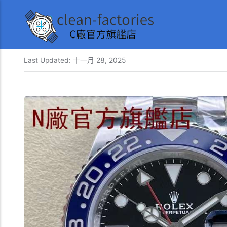
Last Updated:
十一月 28, 2025