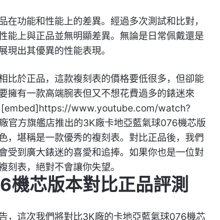
品在功能和性能上的差異。經過多次測試和比對，
性能上與正品並無明顯差異。無論是日常佩戴還是
展現出其優異的性能表現。
相比於正品，這款複刻表的價格要低很多，但卻能
要擁有一款高端腕表但又不想花費過多的錶迷來
https://www.youtube.com/watch?
的來說，C廠官方旗艦店推出的3K廠卡地亞藍氣球076機芯版
色，堪稱是一款優秀的複刻表。對比正品後，我們
會受到廣大錶迷的喜愛和追捧。如果你也是一位對
複刻表，絕對不會讓你失望。
76機芯版本對比正品評測
，這次我們將對比3K廠的卡地亞藍氣球076機芯