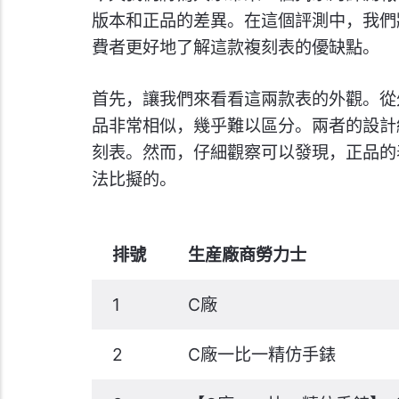
版本和正品的差異。在這個評測中，我們
費者更好地了解這款複刻表的優缺點。
首先，讓我們來看看這兩款表的外觀。從外
品非常相似，幾乎難以區分。兩者的設計
刻表。然而，仔細觀察可以發現，正品的
法比擬的。
排號
生産廠商勞力士
1
C廠
2
C廠一比一精仿手錶