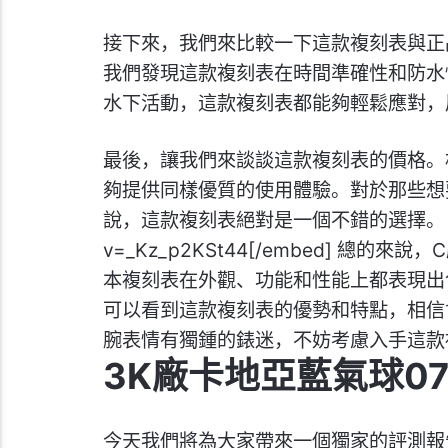
接下來，我們來比較一下這款複刻表與正
我們發現這款複刻表在時間準確性和防水
水下活動，這款複刻表都能夠輕鬆應對，
最後，讓我們來談談這款複刻表的價格。
夠提供同樣優質的使用體驗。對於那些想
說，這款複刻表絕對是一個不錯的選擇。 [embed]
v=_Kz_p2KSt44[/embed] 總
本複刻表在外觀、功能和性能上都表現出
可以看到這款複刻表的優勢和特點，相信
腕表情有獨鍾的錶迷，不妨考慮入手這款
3K廠卡地亞藍氣球0
今天我們將為大家帶來一個獨家的評測報告