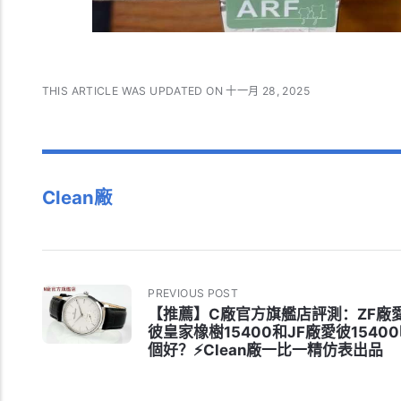
THIS ARTICLE WAS UPDATED ON 十一月 28, 2025
Clean廠
PREVIOUS POST
【推薦】C廠官方旗艦店評測：ZF廠
彼皇家橡樹15400和JF廠愛彼1540
個好？⚡Clean廠一比一精仿表出品