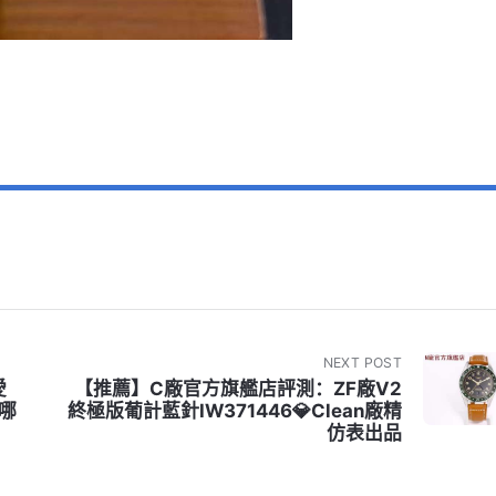
NEXT POST
愛
【推薦】C廠官方旗艦店評測：ZF廠V2
0哪
終極版葡計藍針IW371446💎Clean廠精
仿表出品