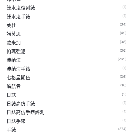
(1)
綠水鬼復刻錶
(1)
綠水鬼手錶
(34)
美杜
(49)
諾莫思
(38)
歐米加
(36)
帕瑪強泥
(269)
沛納海
(1)
沛納海手錶
(36)
七格星期伍
(16)
潛航者
(3)
日誌
(1)
日誌高仿手錶
(1)
日誌高仿手錶評測
(1)
日誌手錶
(874)
手錶