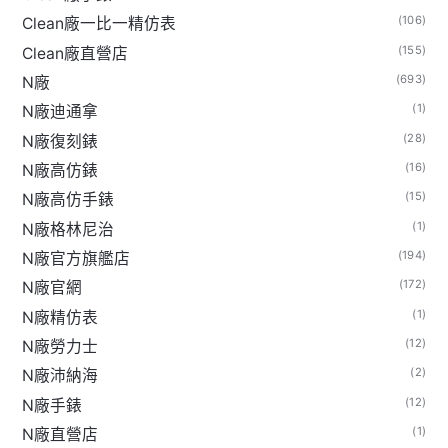
(106)
Clean廠一比一精仿表
(155)
Clean廠直營店
(693)
N廠
(1)
N廠迪通拿
(28)
N廠復刻錶
(16)
N廠高仿錶
(15)
N廠高仿手錶
(1)
N廠格林尼治
(194)
N廠官方旗艦店
(172)
N廠官網
(1)
N廠精仿表
(12)
N廠勞力士
(2)
N廠沛納海
(12)
N廠手錶
(1)
N廠直營店