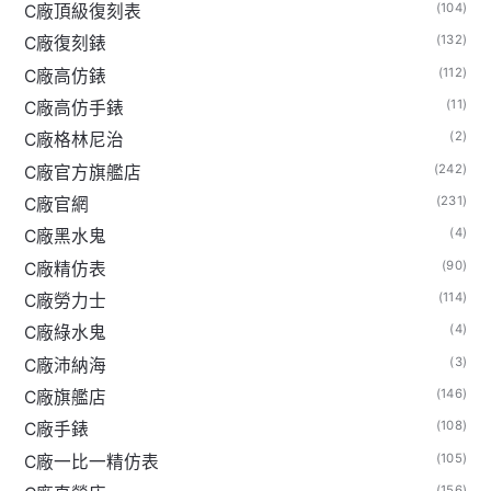
(104)
C廠頂級復刻表
(132)
C廠復刻錶
(112)
C廠高仿錶
(11)
C廠高仿手錶
(2)
C廠格林尼治
(242)
C廠官方旗艦店
(231)
C廠官網
(4)
C廠黑水鬼
(90)
C廠精仿表
(114)
C廠勞力士
(4)
C廠綠水鬼
(3)
C廠沛納海
(146)
C廠旗艦店
(108)
C廠手錶
(105)
C廠一比一精仿表
(156)