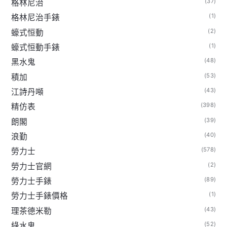
(37)
格林尼治
(1)
格林尼治手錶
(2)
蠔式恒動
(1)
蠔式恒動手錶
(48)
黑水鬼
(53)
積加
(43)
江詩丹噸
(398)
精仿表
(39)
朗閣
(40)
浪勤
(578)
勞力士
(2)
勞力士官網
(89)
勞力士手錶
(1)
勞力士手錶價格
(43)
理茶德米勒
(52)
綠水鬼