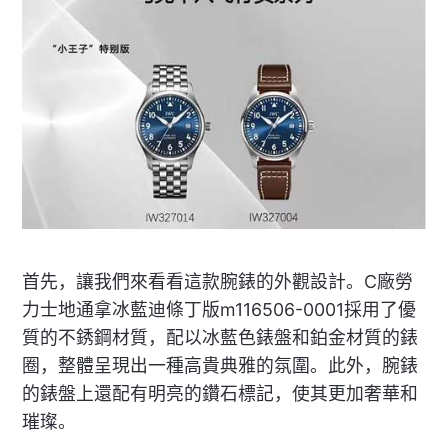
首先，讓我們來看看這款腕錶的外觀設計。C廠勞
力士地通拿冰藍迪條丁版m116506-0001採用了優
質的不銹鋼材質，配以冰藍色錶盤和鉑金材質的錶
圈，整體呈現出一種高貴典雅的氛圍。此外，腕錶
的錶盤上還配有明亮的鑽石標記，使其更加奢華和
璀璨。