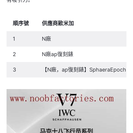
順序號
供應商歐米加
1
N廠
2
N廠ap復刻錶
3
【N廠，ap復刻錶】SphaeraEpo