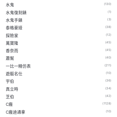
(130)
水鬼
(1)
水鬼復刻錶
(3)
水鬼手錶
(38)
泰格豪娅
(12)
探險家
(45)
萬寶隆
(45)
香奈而
(40)
蕭幫
(211)
一比一精仿表
(10)
遊艇名仕
(36)
宇伯
(34)
真立時
(42)
芝伯
(1128)
C廠
(10)
C廠迪通拿