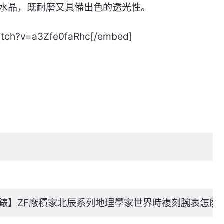
水晶，既耐磨又具備出色的透光性。
atch?v=a3Zfe0faRhc[/embed]
仿錶】ZF廠積家北辰系列地理學家世界時複刻腕表怎麽