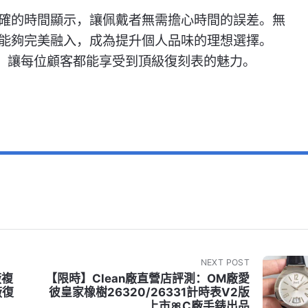
確的時間顯示，讓佩戴者無需擔心時間的誤差。無
能夠完美融入，成為提升個人品味的理想選擇。
準，讓每位顧客都能享受到頂級復刻表的魅力。
NEXT POST
廠複
【限時】Clean廠直營店評測：OM廠愛
廠復
彼皇家橡樹26320/26331計時表V2版
上市🎀C廠手錶出品