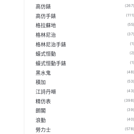
(267
高仿錶
(111
高仿手錶
(55
格拉蘇地
(37
格林尼治
(1
格林尼治手錶
(2
蠔式恒動
(1
蠔式恒動手錶
(48
黑水鬼
(53
積加
(43
江詩丹噸
(398
精仿表
(39
朗閣
(40
浪勤
(578
勞力士