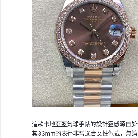
這款卡地亞藍氣球手錶的設計靈感源自於
其33mm的表徑非常適合女性佩戴，無