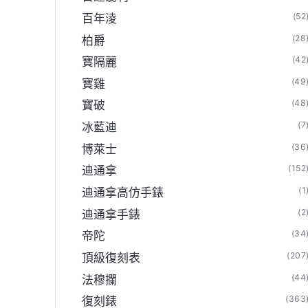
(52
百年淩
(28
柏爵
(42
寶隔麗
(49
寶雞
(48
寶破
(7
冰藍迪
(36
博萊士
(152
迪通拿
(1
迪通拿高仿手錶
(2
迪通拿手錶
(34
帝陀
(207
頂級復刻表
(44
法穆攔
(363
復刻錶