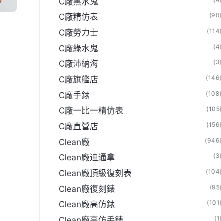
C廠黑水鬼
(90
C廠精仿表
(114
C廠勞力士
(4
C廠綠水鬼
(3
C廠沛納海
(146
C廠旗艦店
(108
C廠手錶
(105
C廠一比一精仿表
(156
C廠直營店
(946
Clean廠
(3
Clean廠迪通拿
(104
Clean廠頂級復刻表
(95
Clean廠復刻錶
(101
Clean廠高仿錶
(1
Clean廠高仿手錶