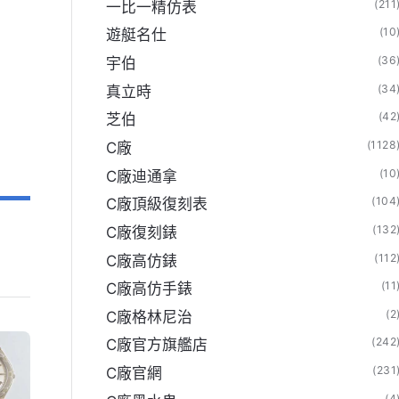
(211
一比一精仿表
(10
遊艇名仕
(36
宇伯
(34
真立時
(42
芝伯
(1128
C廠
(10
C廠迪通拿
(104
C廠頂級復刻表
(132
C廠復刻錶
(112
C廠高仿錶
(11
C廠高仿手錶
(2
C廠格林尼治
(242
C廠官方旗艦店
(231
C廠官網
(4