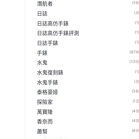
(16
潛航者
(3
日誌
(1
日誌高仿手錶
(1
日誌高仿手錶評測
(1
日誌手錶
(874
手錶
(130
水鬼
(1
水鬼復刻錶
(3
水鬼手錶
(38
泰格豪娅
(12
探險家
(45
萬寶隆
(45
香奈而
(40
蕭幫