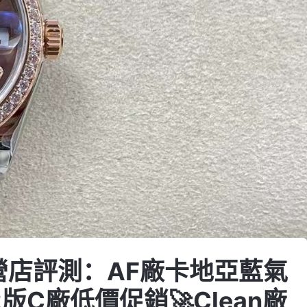
直營店評測：AF廠卡地亞藍氣
版C廠低價促銷🚀Clean廠