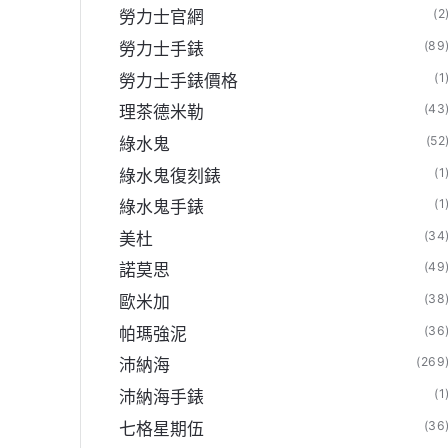
(2
勞力士官網
(89
勞力士手錶
(1
勞力士手錶價格
(43
理茶德米勒
(52
綠水鬼
(1
綠水鬼復刻錶
(1
綠水鬼手錶
(34
美杜
(49
諾莫思
(38
歐米加
(36
帕瑪強泥
(269
沛納海
(1
沛納海手錶
樣【C廠官方旗艦店】
(36
七格星期伍