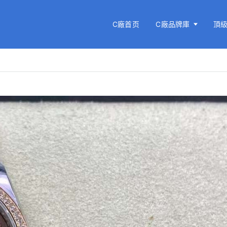
C廠首页
C廠品牌庫
頂