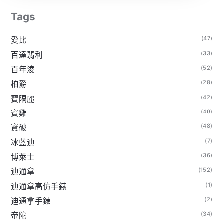
Tags
(47)
愛比
(33)
百達翡利
(52)
百年淩
(28)
柏爵
(42)
寶隔麗
(49)
寶雞
(48)
寶破
(7)
冰藍迪
(36)
博萊士
(152)
迪通拿
(1)
迪通拿高仿手錶
(2)
迪通拿手錶
(34)
帝陀