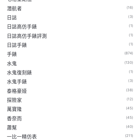
(16)
潛航者
(3)
日誌
(1)
日誌高仿手錶
(1)
日誌高仿手錶評測
(1)
日誌手錶
(874)
手錶
(130)
水鬼
(1)
水鬼復刻錶
(3)
水鬼手錶
(38)
泰格豪娅
(12)
探險家
(45)
萬寶隆
(45)
香奈而
(40)
蕭幫
(211)
一比一精仿表