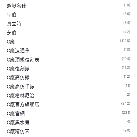
(10)
遊艇名仕
(36)
宇伯
(34)
真立時
(42)
芝伯
(1128)
C廠
(10)
C廠迪通拿
(104)
C廠頂級復刻表
(132)
C廠復刻錶
(112)
C廠高仿錶
(11)
C廠高仿手錶
(2)
C廠格林尼治
(242)
C廠官方旗艦店
(231)
C廠官網
(4)
C廠黑水鬼
(90)
C廠精仿表