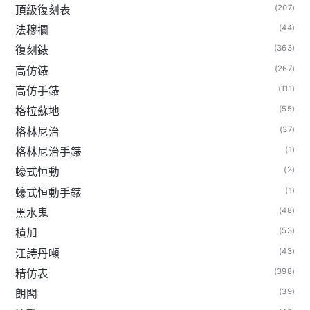
(207)
頂級復刻表
(44)
法穆攔
(363)
復刻錶
(267)
高仿錶
(111)
高仿手錶
(55)
格拉蘇地
(37)
格林尼治
(1)
格林尼治手錶
(2)
蠔式恒動
(1)
蠔式恒動手錶
(48)
黑水鬼
(53)
積加
(43)
江詩丹噸
(398)
精仿表
(39)
朗閣