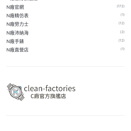
(172)
N廠官網
(1)
N廠精仿表
(12)
N廠勞力士
(2)
N廠沛納海
(12)
N廠手錶
(1)
N廠直營店