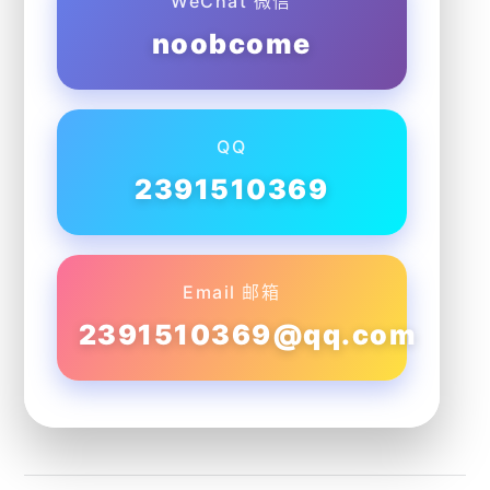
WeChat 微信
noobcome
QQ
2391510369
Email 邮箱
2391510369@qq.com