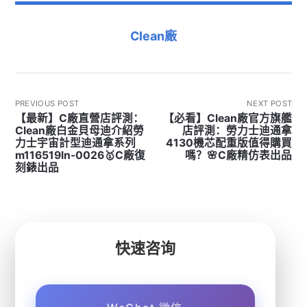
Clean廠
PREVIOUS POST
NEXT POST
【最新】C廠直營店評測：
【必看】Clean廠官方旗艦
Clean廠白金貝母迪介紹勞
店評測：勞力士迪通拿
力士宇宙計型迪通拿系列
4130機芯配重版值得購買
m116519ln-0026🥇C廠復
嗎？🌸C廠精仿表出品
刻錶出品
快速咨询