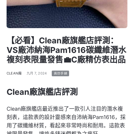
【必看】Clean廠旗艦店評測：
VS廠沛納海Pam1616碳纖維潛水
複刻表限量發售💼C廠精仿表出品
CLEAN廠
九月 7, 2024
高仿手錶
Clean廠旗艦店評測
Clean廠旗艦店最近推出了一款引人注目的潛水複
刻表，這款表的設計靈感來自沛納海Pam1616，採
用了碳纖維材質，看起來非常時尚和耐用。這款表
被限量發售，讓許多錶迷們都為之瘋狂。