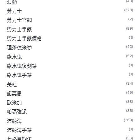
(40)
浪勤
(578)
勞力士
(2)
勞力士官網
(89)
勞力士手錶
(1)
勞力士手錶價格
(43)
理茶德米勒
(52)
綠水鬼
(1)
綠水鬼復刻錶
(1)
綠水鬼手錶
(34)
美杜
(49)
諾莫思
(38)
歐米加
(36)
帕瑪強泥
(269)
沛納海
(1)
沛納海手錶
(36)
七格星期伍