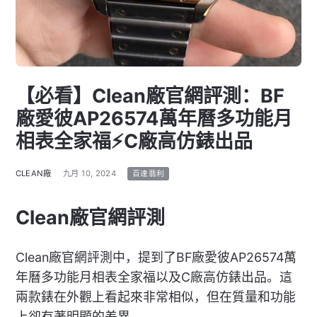
【必看】Clean廠官網評測：BF
廠愛彼AP26574萬年曆多功能月
相表全家福⚡C廠高仿錶出品
CLEAN廠
九月 10, 2024
百達翡利
Clean廠官網評測
Clean廠官網評測中，提到了BF廠愛彼AP26574萬
年曆多功能月相表全家福以及C廠高仿錶出品。這
兩款錶在外觀上看起來非常相似，但在質量和功能
上卻有著明顯的差異。