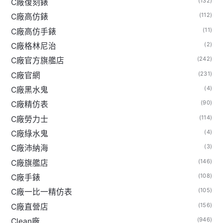
(132)
C廠復刻錶
(112)
C廠高仿錶
(11)
C廠高仿手錶
(2)
C廠格林尼治
(242)
C廠官方旗艦店
(231)
C廠官網
(4)
C廠黑水鬼
(90)
C廠精仿表
(114)
C廠勞力士
(4)
C廠綠水鬼
(3)
C廠沛納海
(146)
C廠旗艦店
(108)
C廠手錶
(105)
C廠一比一精仿表
(156)
C廠直營店
(946)
Clean廠