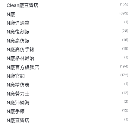
(155)
Clean廠直營店
(693)
N廠
(1)
N廠迪通拿
(28)
N廠復刻錶
(16)
N廠高仿錶
(15)
N廠高仿手錶
(1)
N廠格林尼治
(194)
N廠官方旗艦店
(172)
N廠官網
(1)
N廠精仿表
(12)
N廠勞力士
(2)
N廠沛納海
(12)
N廠手錶
(1)
N廠直營店