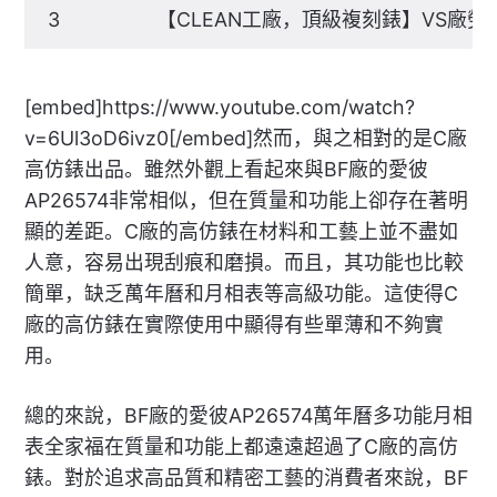
3
【CLEAN工廠，頂級複刻錶】VS廠
[embed]https://www.youtube.com/watch?
v=6Ul3oD6ivz0[/embed]然而，與之相對的是C廠
高仿錶出品。雖然外觀上看起來與BF廠的愛彼
AP26574非常相似，但在質量和功能上卻存在著明
顯的差距。C廠的高仿錶在材料和工藝上並不盡如
人意，容易出現刮痕和磨損。而且，其功能也比較
簡單，缺乏萬年曆和月相表等高級功能。這使得C
廠的高仿錶在實際使用中顯得有些單薄和不夠實
用。
總的來說，BF廠的愛彼AP26574萬年曆多功能月相
表全家福在質量和功能上都遠遠超過了C廠的高仿
錶。對於追求高品質和精密工藝的消費者來說，BF