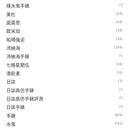
(1)
綠水鬼手錶
(34)
美杜
(49)
諾莫思
(38)
歐米加
(36)
帕瑪強泥
(269)
沛納海
(1)
沛納海手錶
(36)
七格星期伍
(16)
潛航者
(3)
日誌
(1)
日誌高仿手錶
(1)
日誌高仿手錶評測
(1)
日誌手錶
(874)
手錶
(130)
水鬼