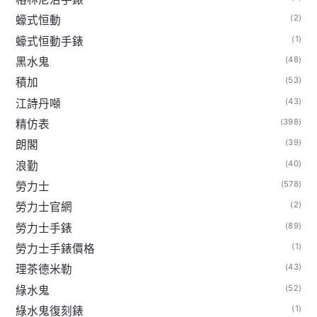
(2)
蠔式恒動
(1)
蠔式恒動手錶
(48)
黑水鬼
(53)
積加
(43)
江詩丹噸
(398)
精仿表
(39)
朗閣
(40)
浪勤
(578)
勞力士
(2)
勞力士官網
(89)
勞力士手錶
(1)
勞力士手錶價格
(43)
理茶德米勒
(52)
綠水鬼
(1)
綠水鬼復刻錶