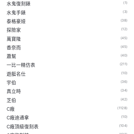
(1)
水鬼復刻錶
(3)
水鬼手錶
(38)
泰格豪娅
(12)
探險家
(45)
萬寶隆
(45)
香奈而
(40)
蕭幫
(211)
一比一精仿表
(10)
遊艇名仕
(36)
宇伯
(34)
真立時
(42)
芝伯
(1128)
C廠
(10)
C廠迪通拿
(104)
C廠頂級復刻表