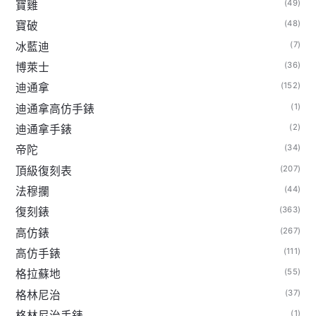
(49)
寶雞
(48)
寶破
(7)
冰藍迪
(36)
博萊士
(152)
迪通拿
(1)
迪通拿高仿手錶
(2)
迪通拿手錶
(34)
帝陀
(207)
頂級復刻表
(44)
法穆攔
(363)
復刻錶
(267)
高仿錶
(111)
高仿手錶
(55)
格拉蘇地
(37)
格林尼治
(1)
格林尼治手錶