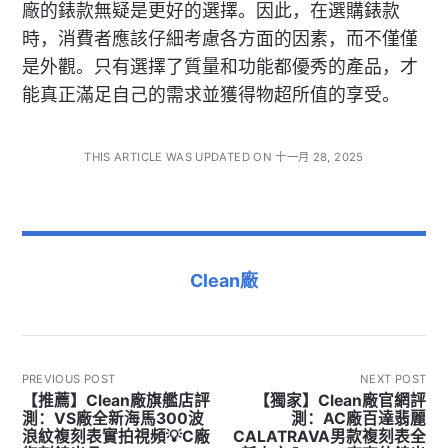
廠的錶款無疑是更好的選擇。因此，在選購錶款
時，消費者應該仔細考慮各方面的因素，而不僅僅
是外觀。只有選擇了質量和功能都優秀的產品，才
能真正滿足自己的需求並獲得物超所值的享受。
THIS ARTICLE WAS UPDATED ON 十一月 28, 2025
Clean廠
PREVIOUS POST
NEXT POST
【推薦】Clean廠旗艦店評
【獨家】Clean廠官網評
測：VS廠全新海馬300波
測：AC廠百達翡麗
浪紋複刻表實拍視頻💡C廠
CALATRAVA男款複刻表全