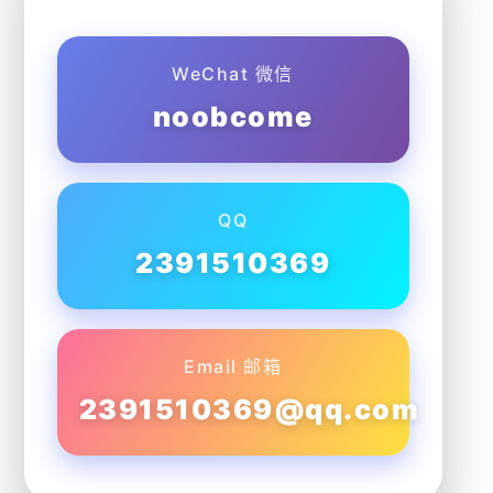
WeChat 微信
noobcome
QQ
2391510369
Email 邮箱
2391510369@qq.com