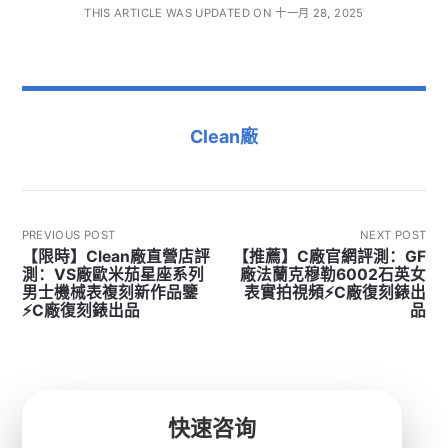
THIS ARTICLE WAS UPDATED ON 十一月 28, 2025
Clean廠
PREVIOUS POST
NEXT POST
【限時】Clean廠直營店評
【推薦】C廠官網評測：GF
測：VS廠歐米茄星座系列
廠法蘭克穆勒6002石英女
男士機械表複刻新作品鑒
表實拍視頻⚡C廠復刻錶出
⚡C廠復刻錶出品
品
快速咨询