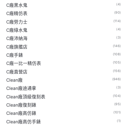
(4)
C廠黑水鬼
(90)
C廠精仿表
(114)
C廠勞力士
(4)
C廠綠水鬼
(3)
C廠沛納海
(146)
C廠旗艦店
(108)
C廠手錶
(105)
C廠一比一精仿表
(156)
C廠直營店
(946)
Clean廠
(3)
Clean廠迪通拿
(104)
Clean廠頂級復刻表
(95)
Clean廠復刻錶
(101)
Clean廠高仿錶
(1)
Clean廠高仿手錶