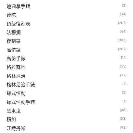
(2)
迪通拿手錶
(34)
帝陀
(207)
頂級復刻表
(44)
法穆攔
(363)
復刻錶
(267)
高仿錶
(111)
高仿手錶
(55)
格拉蘇地
(37)
格林尼治
(1)
格林尼治手錶
(2)
蠔式恒動
(1)
蠔式恒動手錶
(48)
黑水鬼
(53)
積加
(43)
江詩丹噸