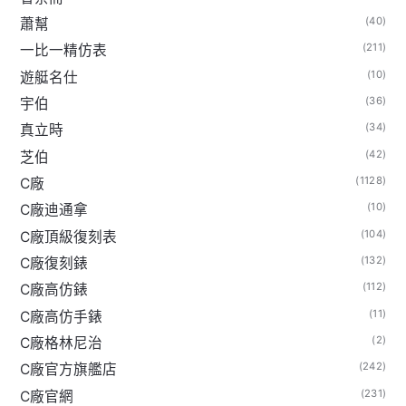
(40)
蕭幫
(211)
一比一精仿表
(10)
遊艇名仕
(36)
宇伯
(34)
真立時
(42)
芝伯
(1128)
C廠
(10)
C廠迪通拿
(104)
C廠頂級復刻表
(132)
C廠復刻錶
(112)
C廠高仿錶
(11)
C廠高仿手錶
(2)
C廠格林尼治
(242)
C廠官方旗艦店
(231)
C廠官網