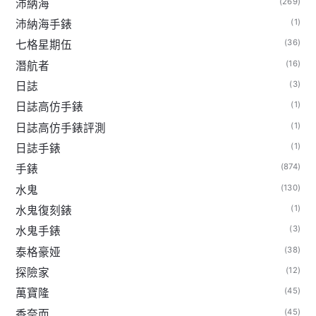
(269)
沛納海
(1)
沛納海手錶
(36)
七格星期伍
(16)
潛航者
(3)
日誌
(1)
日誌高仿手錶
(1)
日誌高仿手錶評測
(1)
日誌手錶
(874)
手錶
(130)
水鬼
(1)
水鬼復刻錶
(3)
水鬼手錶
(38)
泰格豪娅
(12)
探險家
(45)
萬寶隆
(45)
香奈而