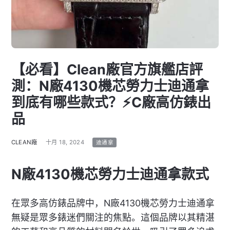
【必看】Clean廠官方旗艦店評
測：N廠4130機芯勞力士迪通拿
到底有哪些款式？⚡C廠高仿錶出
品
CLEAN廠
十月 18, 2024
迪通拿
N廠4130機芯勞力士迪通拿款式
在眾多高仿錶品牌中，N廠4130機芯勞力士迪通拿
無疑是眾多錶迷們關注的焦點。這個品牌以其精湛