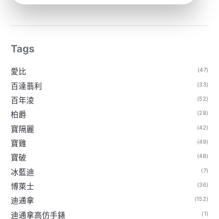
Tags
(47)
愛比
(33)
百達翡利
(52)
百年淩
(28)
柏爵
(42)
寶隔麗
(49)
寶雞
(48)
寶破
(7)
冰藍迪
(36)
博萊士
(152)
迪通拿
(1)
迪通拿高仿手錶