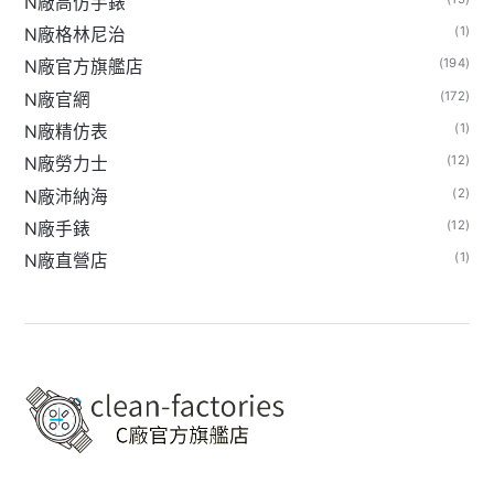
N廠高仿手錶
(1)
N廠格林尼治
(194)
N廠官方旗艦店
(172)
N廠官網
(1)
N廠精仿表
(12)
N廠勞力士
(2)
N廠沛納海
(12)
N廠手錶
(1)
N廠直營店