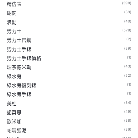
(398)
精仿表
(39)
朗閣
(40)
浪勤
(578)
勞力士
(2)
勞力士官網
(89)
勞力士手錶
(1)
勞力士手錶價格
(43)
理茶德米勒
(52)
綠水鬼
(1)
綠水鬼復刻錶
(1)
綠水鬼手錶
(34)
美杜
(49)
諾莫思
(38)
歐米加
(36)
帕瑪強泥