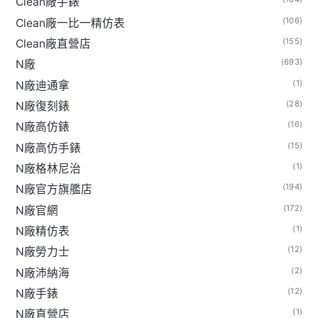
Clean廠手錶
(106)
Clean廠一比一精仿表
(155)
Clean廠直營店
(693)
N廠
(1)
N廠迪通拿
(28)
N廠復刻錶
(16)
N廠高仿錶
(15)
N廠高仿手錶
(1)
N廠格林尼治
(194)
N廠官方旗艦店
(172)
N廠官網
(1)
N廠精仿表
(12)
N廠勞力士
(2)
N廠沛納海
(12)
N廠手錶
(1)
N廠直營店