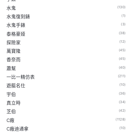
(130)
水鬼
(1)
水鬼復刻錶
(3)
水鬼手錶
(38)
泰格豪娅
(12)
探險家
(45)
萬寶隆
(45)
香奈而
(40)
蕭幫
(211)
一比一精仿表
(10)
遊艇名仕
(36)
宇伯
(34)
真立時
(42)
芝伯
(1128)
C廠
(10)
C廠迪通拿