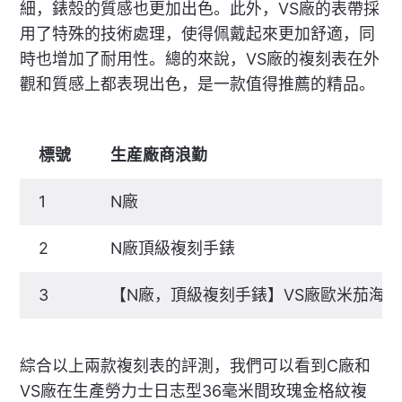
細，錶殼的質感也更加出色。此外，VS廠的表帶採
用了特殊的技術處理，使得佩戴起來更加舒適，同
時也增加了耐用性。總的來說，VS廠的複刻表在外
觀和質感上都表現出色，是一款值得推薦的精品。
標號
生産廠商浪勤
1
N廠
2
N廠頂級複刻手錶
3
【N廠，頂級複刻手錶】VS廠歐米茄海馬
綜合以上兩款複刻表的評測，我們可以看到C廠和
VS廠在生產勞力士日志型36毫米間玫瑰金格紋複