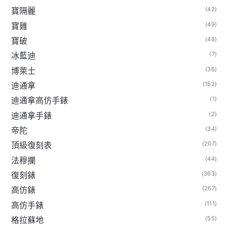
(42)
寶隔麗
(49)
寶雞
(48)
寶破
(7)
冰藍迪
(36)
博萊士
(152)
迪通拿
(1)
迪通拿高仿手錶
(2)
迪通拿手錶
(34)
帝陀
(207)
頂級復刻表
(44)
法穆攔
(363)
復刻錶
(267)
高仿錶
(111)
高仿手錶
(55)
格拉蘇地