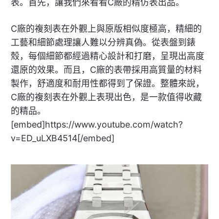
表。首先，讓我們來看看C廠的精仿表出品。
C廠的複刻表在外觀上與原版相似度極高，精細的
工藝和細節處理讓人難以分辨真偽。從表盤到錶
殼，每個細節都經過精心設計和打磨，呈現出高度
還原的效果。而且，C廠的表帶採用高質量的材料
製作，舒適度和耐用性都得到了保證。整體來說，
C廠的複刻表在外觀上表現出色，是一款值得收藏
的精品。
[embed]https://www.youtube.com/watch?
v=ED_uLXB4514[/embed]