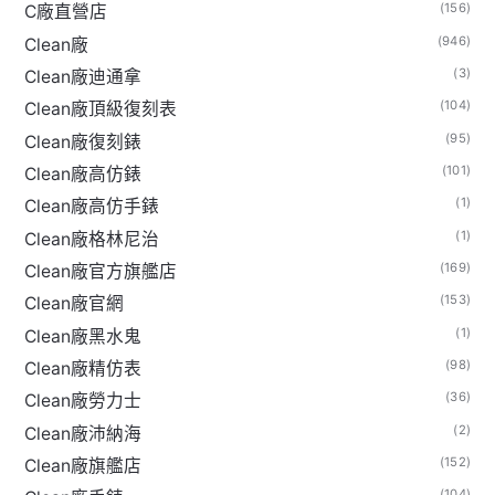
(156)
C廠直營店
(946)
Clean廠
(3)
Clean廠迪通拿
(104)
Clean廠頂級復刻表
(95)
Clean廠復刻錶
(101)
Clean廠高仿錶
(1)
Clean廠高仿手錶
(1)
Clean廠格林尼治
(169)
Clean廠官方旗艦店
(153)
Clean廠官網
(1)
Clean廠黑水鬼
(98)
Clean廠精仿表
(36)
Clean廠勞力士
(2)
Clean廠沛納海
(152)
Clean廠旗艦店
(104)