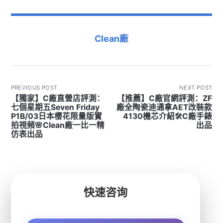
Clean廠
PREVIOUS POST
NEXT POST
【獨家】C廠直營店評測：
【推薦】C廠官網評測：ZF
七個星期五Seven Friday
廠全陶瓷迪通拿AET改裝款
P1B/03日本櫻花限量版實
4130機芯介紹🛠C廠手錶
拍視頻🌸Clean廠一比一精
出品
仿表出品
快速咨询