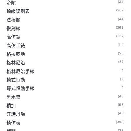
(34)
帝陀
(207)
頂級復刻表
(44)
法穆攔
(363)
復刻錶
(267)
高仿錶
(111)
高仿手錶
(55)
格拉蘇地
(37)
格林尼治
(1)
格林尼治手錶
(2)
蠔式恒動
(1)
蠔式恒動手錶
(48)
黑水鬼
(53)
積加
(43)
江詩丹噸
(398)
精仿表
(39)