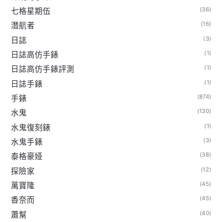
(36)
七格星期伍
(16)
潛航者
(3)
日誌
(1)
日誌高仿手錶
(1)
日誌高仿手錶評測
(1)
日誌手錶
(874)
手錶
(130)
水鬼
(1)
水鬼復刻錶
(3)
水鬼手錶
(38)
泰格豪娅
(12)
探險家
(45)
萬寶隆
(45)
香奈而
(40)
蕭幫