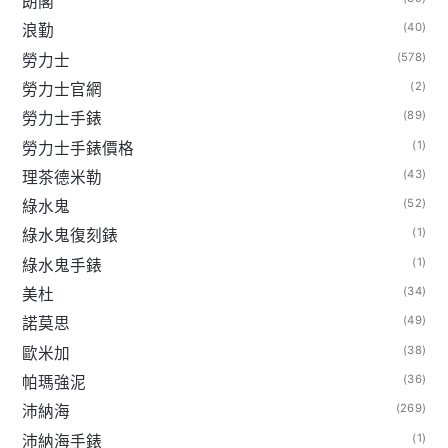
朗閣
(40)
浪勤
(578)
勞力士
(2)
勞力士官網
(89)
勞力士手錶
(1)
勞力士手錶價格
(43)
理茶德米勒
(52)
綠水鬼
(1)
綠水鬼復刻錶
(1)
綠水鬼手錶
(34)
美杜
(49)
諾莫思
(38)
歐米加
(36)
帕瑪強泥
(269)
沛納海
(1)
沛納海手錶