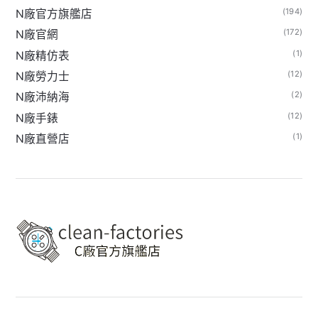
(194)
N廠官方旗艦店
(172)
N廠官網
(1)
N廠精仿表
(12)
N廠勞力士
(2)
N廠沛納海
(12)
N廠手錶
(1)
N廠直營店