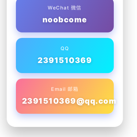
WeChat 微信
noobcome
QQ
2391510369
Email 邮箱
2391510369@qq.com