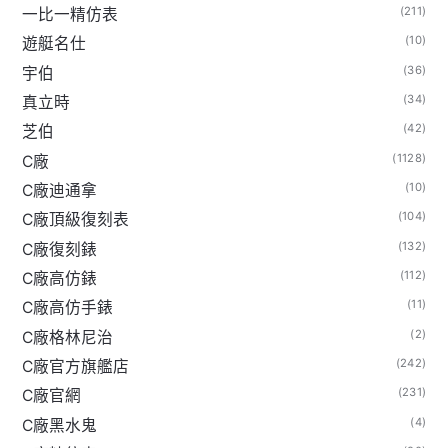
(211)
一比一精仿表
(10)
遊艇名仕
(36)
宇伯
(34)
真立時
(42)
芝伯
(1128)
C廠
(10)
C廠迪通拿
(104)
C廠頂級復刻表
(132)
C廠復刻錶
(112)
C廠高仿錶
(11)
C廠高仿手錶
(2)
C廠格林尼治
(242)
C廠官方旗艦店
(231)
C廠官網
(4)
C廠黑水鬼