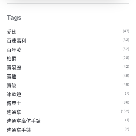
Tags
(47)
愛比
(33)
百達翡利
(52)
百年淩
(28)
柏爵
(42)
寶隔麗
(49)
寶雞
(48)
寶破
(7)
冰藍迪
(36)
博萊士
(152)
迪通拿
(1)
迪通拿高仿手錶
(2)
迪通拿手錶