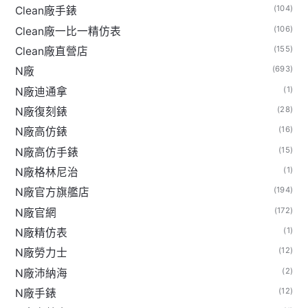
(104)
Clean廠手錶
(106)
Clean廠一比一精仿表
(155)
Clean廠直營店
(693)
N廠
(1)
N廠迪通拿
(28)
N廠復刻錶
(16)
N廠高仿錶
(15)
N廠高仿手錶
(1)
N廠格林尼治
(194)
N廠官方旗艦店
(172)
N廠官網
(1)
N廠精仿表
(12)
N廠勞力士
(2)
N廠沛納海
(12)
N廠手錶