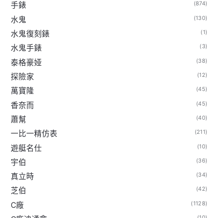
(874)
手錶
(130)
水鬼
(1)
水鬼復刻錶
(3)
水鬼手錶
(38)
泰格豪娅
(12)
探險家
(45)
萬寶隆
(45)
香奈而
(40)
蕭幫
(211)
一比一精仿表
(10)
遊艇名仕
(36)
宇伯
(34)
真立時
(42)
芝伯
(1128)
C廠
(10)