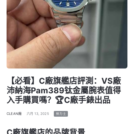
【必看】C廠旗艦店評測：VS廠
沛納海Pam389钛金屬腕表值得
入手購買嗎？🏆C廠手錶出品
CLEAN廠
六月 13, 2025
勞力士
C廠旗艦店的品牌背景