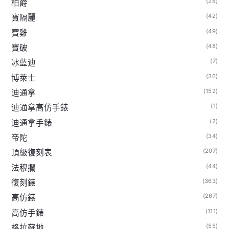
(28)
柏爵
(42)
寶隔麗
(49)
寶雞
(48)
寶破
(7)
冰藍迪
(36)
博萊士
(152)
迪通拿
(1)
迪通拿高仿手錶
(2)
迪通拿手錶
(34)
帝陀
(207)
頂級復刻表
(44)
法穆攔
(363)
復刻錶
(267)
高仿錶
(111)
高仿手錶
(55)
格拉蘇地