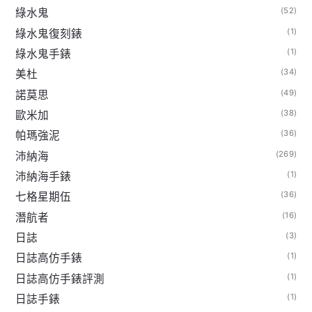
(52)
綠水鬼
(1)
綠水鬼復刻錶
(1)
綠水鬼手錶
(34)
美杜
(49)
諾莫思
(38)
歐米加
(36)
帕瑪強泥
(269)
沛納海
(1)
沛納海手錶
(36)
七格星期伍
(16)
潛航者
(3)
日誌
(1)
日誌高仿手錶
(1)
日誌高仿手錶評測
(1)
日誌手錶