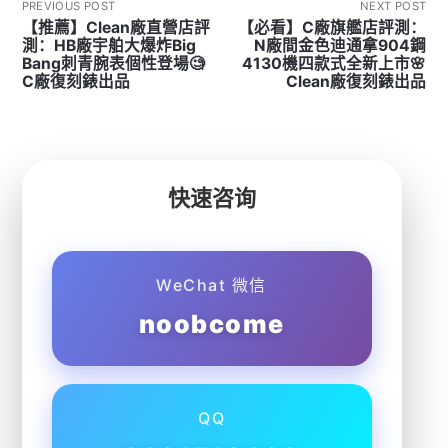
PREVIOUS POST
NEXT POST
【推薦】Clean廠直營店評
【必看】C廠旗艦店評測：
測：HB廠宇舶大爆炸Big
N廠間金色迪通拿904鋼
Bang刺青腕表個性登場🧐
4130機四款式全新上市🌸
C廠復刻錶出品
Clean廠復刻錶出品
快速咨询
WeChat 微信
noobcome
QQ