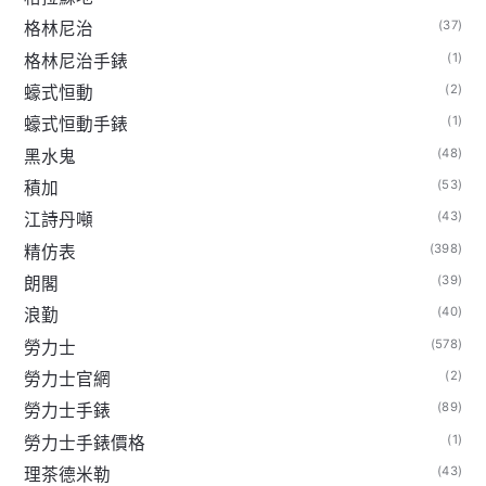
(37)
格林尼治
(1)
格林尼治手錶
(2)
蠔式恒動
(1)
蠔式恒動手錶
(48)
黑水鬼
(53)
積加
(43)
江詩丹噸
(398)
精仿表
(39)
朗閣
(40)
浪勤
(578)
勞力士
(2)
勞力士官網
(89)
勞力士手錶
(1)
勞力士手錶價格
(43)
理茶德米勒