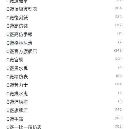
C廠迪通拿
(104)
C廠頂級復刻表
(132)
C廠復刻錶
(112)
C廠高仿錶
(11)
C廠高仿手錶
(2)
C廠格林尼治
(242)
C廠官方旗艦店
(231)
C廠官網
(4)
C廠黑水鬼
(90)
C廠精仿表
(114)
C廠勞力士
(4)
C廠綠水鬼
(3)
C廠沛納海
(146)
C廠旗艦店
(108)
C廠手錶
(105)
C廠一比一精仿表