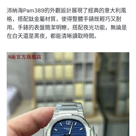
沛納海Pam389的外觀設計展現了經典的意大利風
格，搭配鈦金屬材質，使得整體手錶既輕巧又耐
用。手錶的表盤簡潔明瞭，搭配夜光功能，無論是
在白天還是黑夜，都能清晰讀取時間。