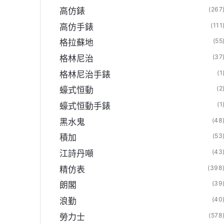
(267
高仿錶
(111
高仿手錶
(55
格拉蘇地
(37
格林尼治
(1
格林尼治手錶
(2
蠔式恒動
(1
蠔式恒動手錶
店】
(48
黑水鬼
(53
積加
(43
江詩丹噸
(398
精仿表
(39
朗閣
(40
浪勤
(578
勞力士