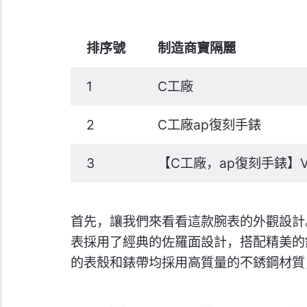
排序號
制造商寶隔麗
1
C工廠
2
C工廠ap復刻手錶
3
【C工廠，ap復刻手錶】
首先，讓我們來看看這款腕表的外觀設計。G
表採用了經典的佐羅面設計，搭配精美的
的表殼和錶帶均採用高質量的不銹鋼材質