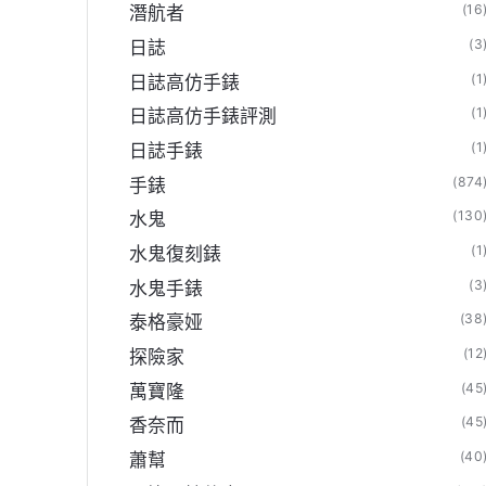
(16
潛航者
(3
日誌
(1
日誌高仿手錶
(1
日誌高仿手錶評測
(1
日誌手錶
(874
手錶
(130
水鬼
(1
水鬼復刻錶
(3
水鬼手錶
(38
泰格豪娅
(12
探險家
(45
萬寶隆
(45
香奈而
(40
蕭幫