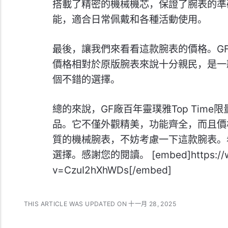
搭載了精密的機械機芯，保證了腕表的準
能，適合日常佩戴和各種活動使用。
最後，讓我們來看看這款腕表的價格。GF廠
價格相對於原版腕表來說十分親民，是一
個不錯的選擇。
總的來說，GF廠百年靈璞雅Top Tim
品。它不僅外觀精美，功能齊全，而且價
質的機械腕表，不妨考慮一下這款腕表。
選擇。感謝您的閱讀。 [embed]https://ww
v=CzuI2hXhWDs[/embed]
THIS ARTICLE WAS UPDATED ON 十一月 28, 2025