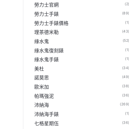
(2
勞力士官網
(89
勞力士手錶
(1
勞力士手錶價格
(43
理茶德米勒
(52
綠水鬼
(1
綠水鬼復刻錶
(1
綠水鬼手錶
(34
美杜
(49
諾莫思
(38
歐米加
(36
帕瑪強泥
(269
沛納海
(1
沛納海手錶
(36
七格星期伍