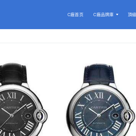
C廠首页
C廠品牌庫
頂