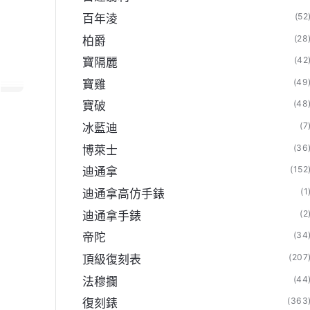
(52
百年淩
(28
柏爵
(42
寶隔麗
(49
寶雞
(48
寶破
(7
冰藍迪
(36
博萊士
(152
迪通拿
(1
迪通拿高仿手錶
(2
迪通拿手錶
(34
帝陀
(207
頂級復刻表
(44
法穆攔
(363
復刻錶