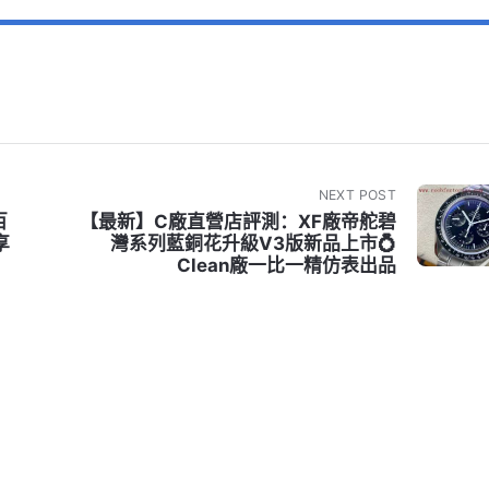
NEXT POST
百
【最新】C廠直營店評測：XF廠帝舵碧
享
灣系列藍銅花升級V3版新品上市💍
Clean廠一比一精仿表出品