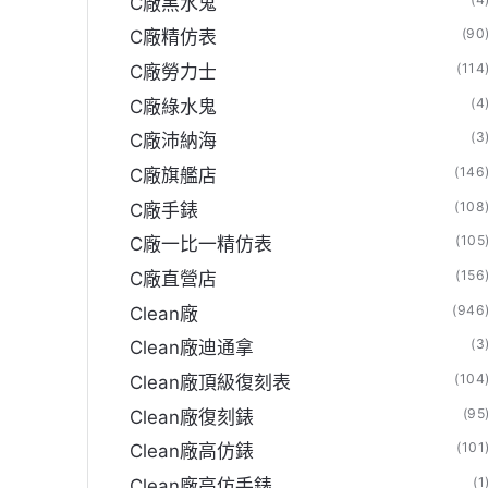
C廠黑水鬼
(90
C廠精仿表
(114
C廠勞力士
(4
C廠綠水鬼
(3
C廠沛納海
(146
C廠旗艦店
(108
C廠手錶
(105
C廠一比一精仿表
(156
C廠直營店
(946
Clean廠
(3
Clean廠迪通拿
(104
Clean廠頂級復刻表
(95
Clean廠復刻錶
(101
Clean廠高仿錶
(1
Clean廠高仿手錶