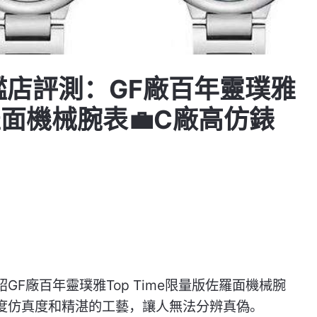
艦店評測：GF廠百年靈璞雅
佐羅面機械腕表💼C廠高仿錶
F廠百年靈璞雅Top Time限量版佐羅面機械腕
度仿真度和精湛的工藝，讓人無法分辨真偽。