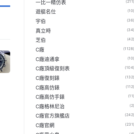
(211
一比一精仿表
(10
遊艇名仕
(36
宇伯
(34
真立時
(42
芝伯
(1128
C廠
(10
C廠迪通拿
(104
C廠頂級復刻表
(132
C廠復刻錶
(112
C廠高仿錶
(11
C廠高仿手錶
(2
C廠格林尼治
(242
C廠官方旗艦店
(231
C廠官網
(4