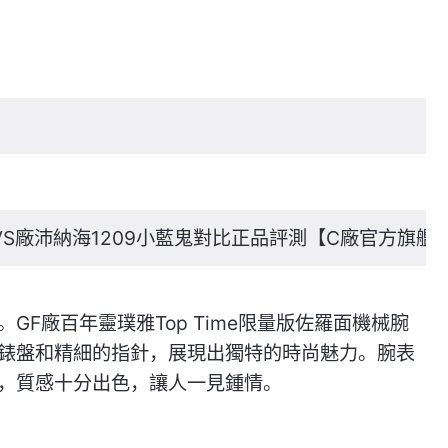
VS廠沛納海1209小藍鬼對比正品評測【C廠官方旗艦
F廠百年靈璞雅Top Time限量版佐羅面機械腕
錶盤和精細的指針，展現出獨特的時尚魅力。腕表
，質感十分出色，讓人一見鍾情。