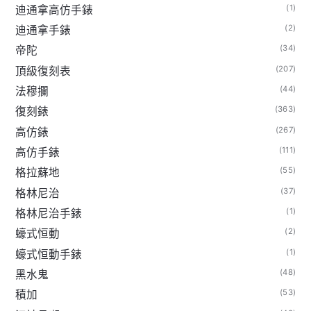
(1)
迪通拿高仿手錶
(2)
迪通拿手錶
(34)
帝陀
(207)
頂級復刻表
(44)
法穆攔
(363)
復刻錶
(267)
高仿錶
(111)
高仿手錶
(55)
格拉蘇地
(37)
格林尼治
(1)
格林尼治手錶
(2)
蠔式恒動
(1)
蠔式恒動手錶
(48)
黑水鬼
(53)
積加