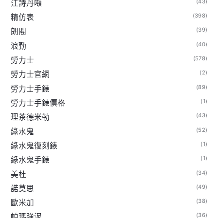
(43)
江詩丹噸
(398)
精仿表
(39)
朗閣
(40)
浪勤
(578)
勞力士
(2)
勞力士官網
(89)
勞力士手錶
(1)
勞力士手錶價格
(43)
理茶德米勒
(52)
綠水鬼
(1)
綠水鬼復刻錶
(1)
綠水鬼手錶
(34)
美杜
(49)
諾莫思
(38)
歐米加
(36)
帕瑪強泥