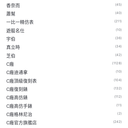
(45)
香奈而
(40)
蕭幫
(211)
一比一精仿表
(10)
遊艇名仕
(36)
宇伯
(34)
真立時
(42)
芝伯
(1128)
C廠
(10)
C廠迪通拿
(104)
C廠頂級復刻表
(132)
C廠復刻錶
(112)
C廠高仿錶
(11)
C廠高仿手錶
(2)
C廠格林尼治
(242)
C廠官方旗艦店