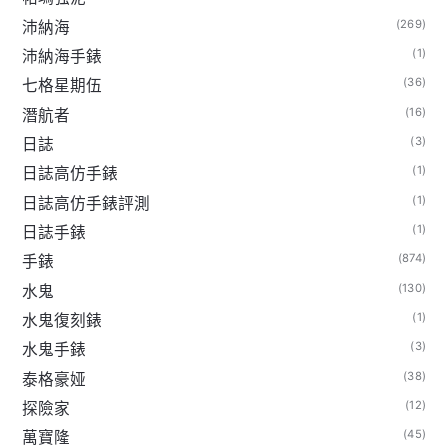
(269)
沛納海
(1)
沛納海手錶
(36)
七格星期伍
(16)
潛航者
(3)
日誌
(1)
日誌高仿手錶
(1)
日誌高仿手錶評測
(1)
日誌手錶
(874)
手錶
(130)
水鬼
(1)
水鬼復刻錶
(3)
水鬼手錶
(38)
泰格豪娅
(12)
探險家
(45)
萬寶隆