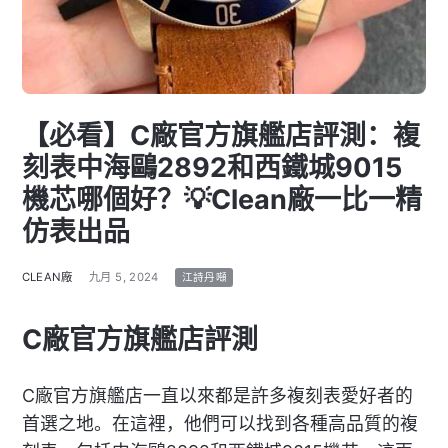
【必看】C廠官方旗艦店評測：複
刻表中海鷗2892和西鐵城9015
機芯哪個好？💡Clean廠一比一精
仿表出品
CLEAN廠
九月 5, 2024
江詩丹噸
C廠官方旗艦店評測
C廠官方旗艦店一直以來都是許多複刻表愛好者的
首選之地。在這裡，他們可以找到各種高品質的複