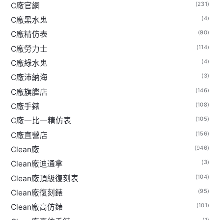
(231)
C廠官網
(4)
C廠黑水鬼
(90)
C廠精仿表
(114)
C廠勞力士
(4)
C廠綠水鬼
(3)
C廠沛納海
(146)
C廠旗艦店
(108)
C廠手錶
(105)
C廠一比一精仿表
(156)
C廠直營店
(946)
Clean廠
(3)
Clean廠迪通拿
(104)
Clean廠頂級復刻表
(95)
Clean廠復刻錶
(101)
Clean廠高仿錶
(1)