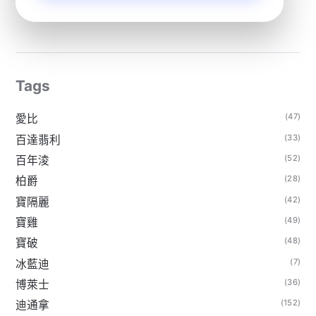
Tags
(47)
愛比
(33)
百達翡利
(52)
百年淩
(28)
柏爵
(42)
寶隔麗
(49)
寶雞
(48)
寶破
(7)
冰藍迪
(36)
博萊士
(152)
迪通拿