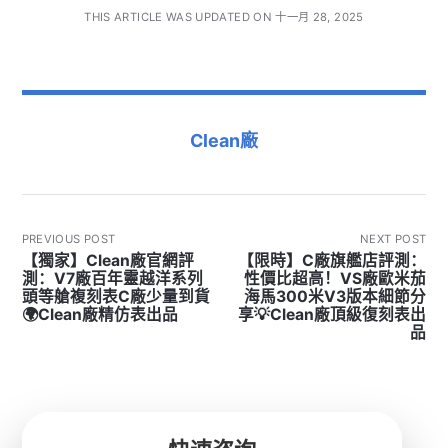
THIS ARTICLE WAS UPDATED ON 十一月 28, 2025
Clean廠
PREVIOUS POST
NEXT POST
【獨家】Clean廠官網評
【限時】C廠旗艦店評測：
測：V7廠百年靈越洋系列
性價比超高！VS廠歐米茄
頭等艙複刻表C廠少量到貨
海馬300米V3版本細節分
🌍Clean廠精仿表出品
享💡Clean廠頂級復刻表出
品