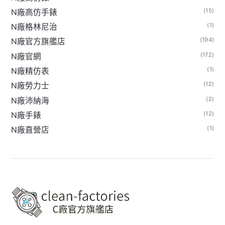
(15)
N廠高仿手錶
(1)
N廠格林尼治
(194)
N廠官方旗艦店
(172)
N廠官網
(1)
N廠精仿表
(12)
N廠勞力士
(2)
N廠沛納海
(12)
N廠手錶
(1)
N廠直營店